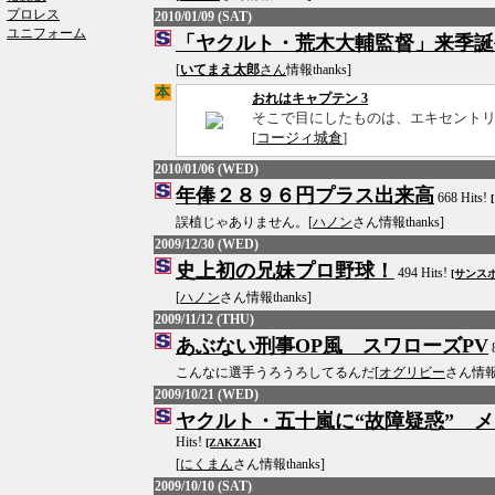
プロレス
2010/01/09 (SAT)
ユニフォーム
「ヤクルト・荒木大輔監督」来季誕
[
いてまえ太郎
さん
情報thanks]
おれはキャプテン 3
そこで目にしたものは、エキセント
[
コージィ城倉
]
2010/01/06 (WED)
年俸２８９６円プラス出来高
668 Hits!
誤植じゃありません。[
ハノン
さん情報thanks]
2009/12/30 (WED)
史上初の兄妹プロ野球！
494 Hits!
[サンスポ
[
ハノン
さん情報thanks]
2009/11/12 (THU)
あぶない刑事OP風 スワローズPV
8
こんなに選手うろうろしてるんだ[
オグリビー
さん情報t
2009/10/21 (WED)
ヤクルト・五十嵐に“故障疑惑” 
Hits!
[ZAKZAK]
[
にくまん
さん情報thanks]
2009/10/10 (SAT)