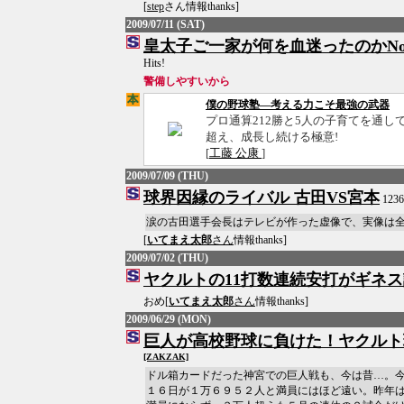
[
step
さん情報thanks]
2009/07/11 (SAT)
皇太子ご一家が何を血迷ったのかNo
Hits!
警備しやすいから
僕の野球塾―考える力こそ最強の武器
プロ通算212勝と5人の子育てを通
超え、成長し続ける極意!
[
工藤 公康
]
2009/07/09 (THU)
球界因縁のライバル 古田VS宮本
1236 
涙の古田選手会長はテレビが作った虚像で、実像は
[
いてまえ太郎
さん
情報thanks]
2009/07/02 (THU)
ヤクルトの11打数連続安打がギネ
おめ[
いてまえ太郎
さん
情報thanks]
2009/06/29 (MON)
巨人が高校野球に負けた！ヤクルト
[ZAKZAK]
ドル箱カードだった神宮での巨人戦も、今は昔…。
１６日が１万６９５２人と満員にはほど遠い。昨年