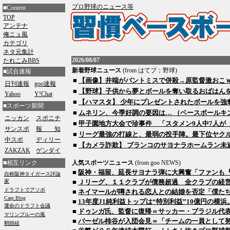
プロ野球のニュース等
■Content
TOP
アンテナ
俺ニュ風
カテゴリ
ネタ元集計
2026/08/07
たれこみBBS
新着野球ニュース
(from
はてブ；野球
)
■試合速報
■
【画像】井端がバントミスで併殺→原監督激おこｗｗ
日刊速報
goo速報
■
【野球】子供から夢とボールを奪い取るおばはんを御
Yahoo
Y!Chat
■
【ハマスタ】 少年にプレゼントされたボールを強奪す
■スポーツ新聞
■
ムネリン、今季好調の要因は… （ベースボールキング） -
ニッカン
スポニチ
■
甲子園地方大会で珍事件 「スタメン9人中7人が『菊池』
サンスポ
報 知
■
リーグ最強の打線と、最弱の投手陣。最下位ヤクルトが
中スポ
ディリー
■
【カメラ詐欺】 ブランコのサヨナラホームラン未遂
ZAKZAK
ゲンダイ
■相互リンク
人気スポーツニュース
(from
goo NEWS
)
■
阪神・福留、延長サヨナラ弾に大興奮「ファンも
■
Ｊリーグ、１１クラブが債務超過 全クラブの経
■
ネイマールが噂される恋人との結婚を否定「僕た
■
13年度J1純利益トップは“特別利益”10億円の横浜。
■
ドゥンガ氏、監督に復帰＝サッカー・ブラジル代
■
バーゼル柿谷が入団会見＝「チームの一員として