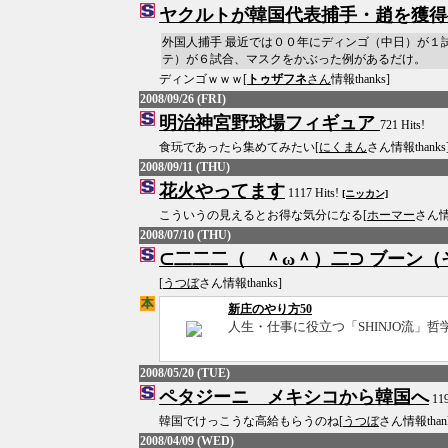
ヤクルトが韓国代表捕手・趙を獲得
外国人捕手 最近では００年にディンゴ（中日）が１
テ）が６試合、マスクをかぶった例があるだけ。
ディンゴｗｗｗ[
トゥザフネ
さん
情報thanks]
2008/09/26 (FRI)
明治神宮野球場フィギュア
721 Hits!
食玩であったら集めてみたい[
にくまん
さん情報thanks
2008/09/11 (THU)
花火やってます
1117 Hits!
[ニッカン]
こういうの見えるとお得な気分になる[
ホーマー
さん情報
2008/07/10 (THU)
⊂二二二（ ＾ω＾）二⊃ ブーン（
[
うつぼ
さん情報thanks]
新庄のやり方50
人生・仕事に役立つ「SHINJO流」哲学
2008/05/20 (TUE)
ペタジーニ メキシコから韓国へ
119
韓国でけっこうな高給もらうのね[
うつぼ
さん情報thank
2008/04/09 (WED)