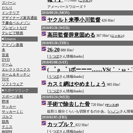
775 Hits!
[ニッカン]
ズバーン
アメーバースワローズ？
だらり
インテリア
2010/09/20 (MON)
デザイナーズ家具通販
ヤクルト来季小川監督
426 Hits!
千趣会ベルメゾン
プレゼントなび
2010/05/26 (WED)
テレビで映画
高田監督辞意固める
367 Hits!
[ニッカン]
■Amazon
2010/05/20 (THU)
アマゾン新着
26-20
本
880 Hits!
音楽
[
うつぼ
さん情報thanks]
DVD
2010/05/08 (SAT)
ゲーム
( ゜ ρ ゜ )ボーーー……VS(｀・ω・
エレクトロニクス
ホーム＆キッチン
[
うつぼ
さん情報thanks]
TOY
カスミ網はやめましょう
ソフトウェア
985 Hits!
■スポーツリンク
[
うつぼ
さん情報thanks]
スポーツ全般
2010/03/24 (WED)
野球
手術で除去した骨
720 Hits!
[サンスポ]
サッカー
錠剤１個分ぐらいも切除するのかあ。[
ハノン
さん情報t
サッカーくじ
ゴルフ
2010/02/05 (FRI)
競馬
カップル？
822 Hits!
テニス
[
うつぼ
さん情報thanks]
格闘技