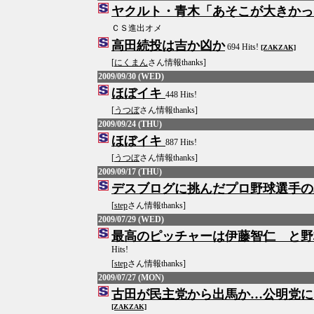
ヤクルト・青木「あそこが大きかっ
ＣＳ進出オメ
高田続投は吉か凶か
694 Hits!
[ZAKZAK]
[
にくまん
さん情報thanks]
2009/09/30 (WED)
ほぼイキ
448 Hits!
[
うつぼ
さん情報thanks]
2009/09/24 (THU)
ほぼイキ
887 Hits!
[
うつぼ
さん情報thanks]
2009/09/17 (THU)
デスブログに挑んだプロ野球選手の
[
step
さん情報thanks]
2009/07/29 (WED)
最高のピッチャーは伊藤智仁 と野
Hits!
[
step
さん情報thanks]
2009/07/27 (MON)
古田が民主党から出馬か…公明党
[ZAKZAK]