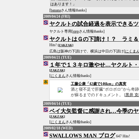
はあります！」
[
banana
さん情報thanks]
2009/04/24 (FRI)
ヤクルトの試合経過を表示できるツ
ヤクルト専用[
step
さん情報thanks]
ヤクルトはＧの下請け！？ ラミ
Hits!
[ZAKZAK]
広島は阪神の下請けで、横浜は中日の下請け[
にくま
2009/04/21 (TUE)
１年で１３キロ激やせ…ヤクルト・
[ZAKZAK]
[
にくまん
さん情報thanks]
工藤公康「42歳で146km」の真実
酒と寝不足で肝臓“ボロボロ”から奇跡
が蘇るまでのドキュメント。 [
黒井 克
2009/04/14 (TUE)
ベイ大矢監督に感謝され…今季のヤ
[ZAKZAK]
[
にくまん
さん情報thanks]
2009/02/18 (WED)
SWALLOWS MAN ブログ
647 Hits!