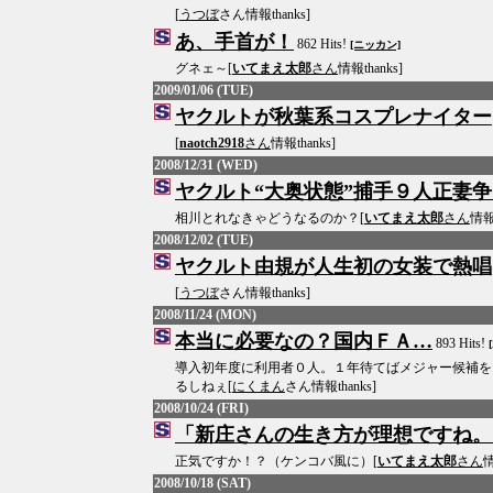
[
うつぼ
さん情報thanks]
あ、手首が！
862 Hits!
[ニッカン]
グネェ～[
いてまえ太郎
さん
情報thanks]
2009/01/06 (TUE)
ヤクルトが秋葉系コスプレナイター
[
naotch2918
さん
情報thanks]
2008/12/31 (WED)
ヤクルト“大奥状態”捕手９人正妻争
相川とれなきゃどうなるのか？[
いてまえ太郎
さん
情報t
2008/12/02 (TUE)
ヤクルト由規が人生初の女装で熱唱
[
うつぼ
さん情報thanks]
2008/11/24 (MON)
本当に必要なの？国内ＦＡ…
893 Hits!
導入初年度に利用者０人。１年待てばメジャー候補を
るしねぇ[
にくまん
さん情報thanks]
2008/10/24 (FRI)
「新庄さんの生き方が理想ですね。
正気ですか！？（ケンコバ風に）[
いてまえ太郎
さん
情
2008/10/18 (SAT)