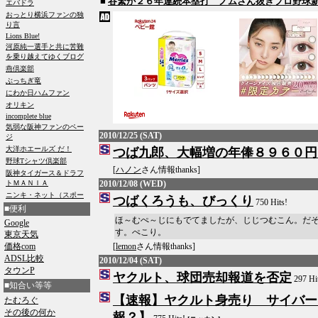
■
谷繁が２６年連続本塁打 ノムさん抜きプロ野球
2010/12/25 (SAT)
つば九郎、大幅増の年俸８９６０円
[
ハノン
さん情報thanks]
2010/12/08 (WED)
つばくろうも、びっくり
750 Hits!
■便利
ほ～むぺ～じにもでてましたが、じじつむこん。だ
Google
す。ぺこり。
東京天気
価格com
[
lemon
さん情報thanks]
ADSL比較
2010/12/04 (SAT)
タウンP
ヤクルト、球団売却報道を否定
297 Hi
■知合い等等
【速報】ヤクルト身売り サイバー
たむろぐ
その後の何か
報？】