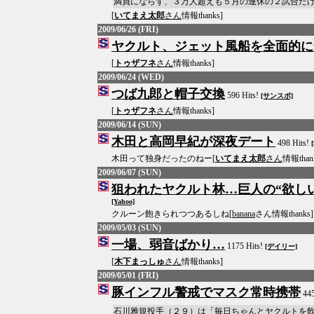
満員にならず、３万人超えも５月の連休の２試合だ
[
いてまえ太郎
さん
情報thanks]
2009/06/26 (FRI)
ヤクルト、ジェット風船を全面的に
[
トゥザフネ
さん
情報thanks]
2009/06/24 (WED)
つば九郎と帽子交換
596 Hits!
[サンスポ]
[
トゥザフネ
さん
情報thanks]
2009/06/14 (SUN)
木田と高岡早紀が深夜デート
498 Hits!
木田って独身だったのねー[
いてまえ太郎
さん
情報than
2009/06/07 (SUN)
狙われたヤクルト林…巨人の“欲し
[Yahoo]
クルーン飽きられつつあるしね[
banana
さん情報thanks]
2009/05/03 (SUN)
一場、弱音ばかり…
1175 Hits!
[デイリー]
[
木下まっしゅ
さん
情報thanks]
2009/05/01 (FRI)
豚インフル警戒でマスク常時携帯
445
石川雅規投手（２９）は「毎日ちゃんとヤクルトを