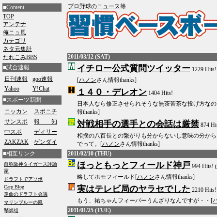
プロ野球のニュース等
■Content
TOP
アンテナ
俺ニュ風
カテゴリ
ネタ元集計
2011/03/12 (SAT)
たれこみBBS
イチロー公式質問ツイッター
■試合速報
1229 Hits!
日刊速報
goo速報
[
ハノン
さん情報thanks]
Yahoo
Y!Chat
１４０・デレオン
1404 Hits!
■スポーツ新聞
日本人なら修正させられそうな無茶苦茶な投げ方なの
ニッカン
スポニチ
報thanks]
サンスポ
報 知
対戦相手の選手との会話は厳禁
874 Hi
中スポ
ディリー
相撲の八百長との繋がりも分からないし意味の分から
ZAKZAK
ゲンダイ
でって。[
ハノン
さん情報thanks]
■相互リンク
2011/02/10 (THU)
ほっともっとフィールド神戸
994 Hits!
略してホモフィールド[
ハノン
さん情報thanks]
実はテレビ局のヤラセでした
2210 Hits!
もう、祐ちゃんフィーバーうんざりなんですが・・[
2011/01/25 (TUE)