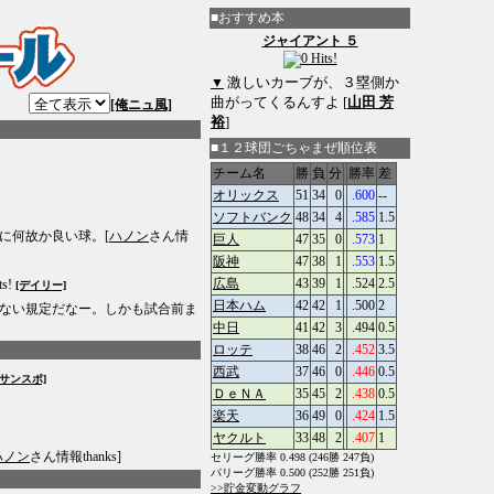
■おすすめ本
ジャイアント ５
激しいカーブが、３塁側か
▼
曲がってくるんすよ [
山田 芳
[俺ニュ風]
裕
]
■１２球団ごちゃまぜ順位表
チーム名
勝
負
分
勝率
差
オリックス
51
34
0
.600
--
ソフトバンク
48
34
4
.585
1.5
に何故か良い球。[
ハノン
さん情
巨人
47
35
0
.573
1
阪神
47
38
1
.553
1.5
広島
43
39
1
.524
2.5
ts!
[デイリー]
日本ハム
42
42
1
.500
2
ない規定だなー。しかも試合前ま
中日
41
42
3
.494
0.5
ロッテ
38
46
2
.452
3.5
西武
37
46
0
.446
0.5
[サンスポ]
ＤｅＮＡ
35
45
2
.438
0.5
楽天
36
49
0
.424
1.5
ヤクルト
33
48
2
.407
1
ハノン
さん情報thanks]
セリーグ勝率 0.498 (246勝 247負)
パリーグ勝率 0.500 (252勝 251負)
>>貯金変動グラフ