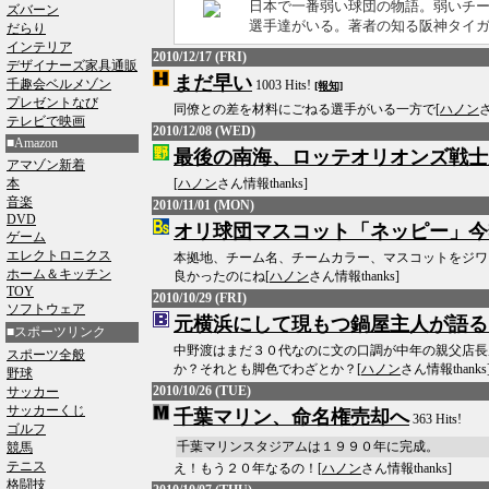
日本で一番弱い球団の物語。弱いチ
ズバーン
選手達がいる。著者の知る阪神タイガー
だらり
インテリア
2010/12/17 (FRI)
デザイナーズ家具通販
まだ早い
千趣会ベルメゾン
1003 Hits!
[報知]
プレゼントなび
同僚との差を材料にごねる選手がいる一方で[
ハノン
さ
テレビで映画
2010/12/08 (WED)
■Amazon
最後の南海、ロッテオリオンズ戦士
アマゾン新着
本
[
ハノン
さん情報thanks]
音楽
2010/11/01 (MON)
DVD
オリ球団マスコット「ネッピー」今
ゲーム
エレクトロニクス
本拠地、チーム名、チームカラー、マスコットをジワ
ホーム＆キッチン
良かったのにね[
ハノン
さん情報thanks]
TOY
2010/10/29 (FRI)
ソフトウェア
元横浜にして現もつ鍋屋主人が語る
■スポーツリンク
中野渡はまだ３０代なのに文の口調が中年の親父店長
スポーツ全般
か？それとも脚色でわざとか？[
ハノン
さん情報thanks
野球
2010/10/26 (TUE)
サッカー
サッカーくじ
千葉マリン、命名権売却へ
363 Hits!
ゴルフ
千葉マリンスタジアムは１９９０年に完成。
競馬
テニス
え！もう２０年なるの！[
ハノン
さん情報thanks]
格闘技