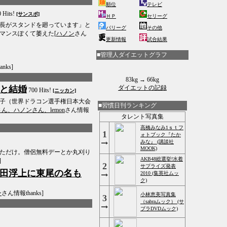
順位
テレビ
 Hits!
[サンスポ]
ＨＰ
セリーグ
長がスタンドを廻っています」と
パリーグ
その他
マンスぽくて萎えた[
ハノン
さん
更新情報
試合結果
■管理人ダイエットグラフ
nks]
83kg → 66kg
と結婚
ダイエットの記録
700 Hits!
[ニッカン]
子（世界ドラコン選手権日本大会
■習慣日刊ランキング
ん、ハノンさん、lemon
さん情報
タレント写真集
高橋みなみ1ｓｔフ
1
ォトブック『たか
みな』 (講談社
MOOK)
ただけ。僧侶無料デーとか丸刈り
AKB48総選挙!水着
]
2
サプライズ発表
田浮上に東尾の名も
2010 (集英社ムッ
ク)
ン
さん情報thanks]
小林恵美写真集
3
（sabraムック） (サ
ブラDVDムック)