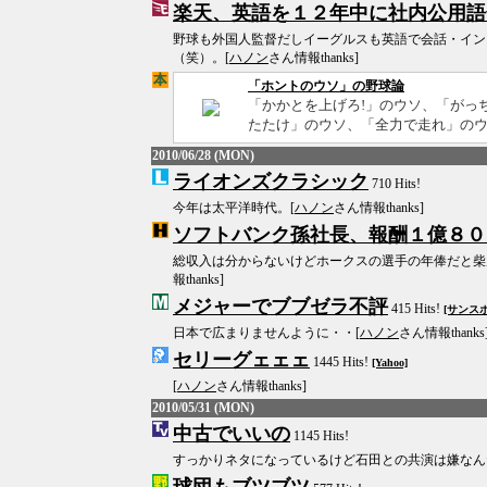
楽天、英語を１２年中に社内公用語
野球も外国人監督だしイーグルスも英語で会話・イン
（笑）。[
ハノン
さん情報thanks]
「ホントのウソ」の野球論
「かかとを上げろ!」のウソ、「がっ
たたけ」のウソ、「全力で走れ」のウソ
2010/06/28 (MON)
ライオンズクラシック
710 Hits!
今年は太平洋時代。[
ハノン
さん情報thanks]
ソフトバンク孫社長、報酬１億８０
総収入は分からないけどホークスの選手の年俸だと柴
報thanks]
メジャーでブブゼラ不評
415 Hits!
[サンスポ
日本で広まりませんように・・[
ハノン
さん情報thanks
セリーグェェェ
1445 Hits!
[Yahoo]
[
ハノン
さん情報thanks]
2010/05/31 (MON)
中古でいいの
1145 Hits!
すっかりネタになっているけど石田との共演は嫌なん