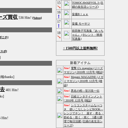
15
TOMOCAWAII!VOL.3 (主
婦の友生活シリーズ)
16
妄撮Bｌｕｅ
ーズ買収
536 Hits!
[Yahoo]
17
妄撮 モーサツ
前田敦子写真集『あっち
18
ゃん』 (タレント・映画
ポニチ]
写真集)
↑ 1500円以上送料無料!
ンスポ]
]
新着アイテム
New!
電撃 G's magazine (ジーズ
マガジン) 2010年 12月号 [雑誌]
thanks]
New!
Megami MAGAZINE (メガ
ミマガジン) 2010年 12月号 [雑
誌]
去
401 Hits!
New!
悪名の棺―笹川良一伝
s]
New!
日経エンタテインメント
! 2010年 12月号 [雑誌]
New!
シリコンスチームなべつ
き 使いこなしレシピBOOK―
レンジでチン！ 蒸す・煮る・
炒める・炊く・焼く 5通り調
 Hits!
理で毎日活躍 (主婦の友生活シ
リーズ)