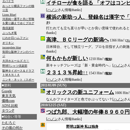
イチローが食を語る 「オフはコン
[
ハノン
さん情報thanks]
横浜の新助っ人、登録名は漢字で「
チ]
打たれても立ち直りが早いとか良い意味で使われると
thanks]
高津、ＢＣリーグの新潟へ
1366 Hits!
[ス
日米韓台、そして独立リーグ。プロを目指す人の刺激
thanks]
何もかもが新しい
1210 Hits!
[報知]
新キャッチフレーズは「新・黄金時代へ」[
ハノン
さん
２３１３％昇給↑↑
1543 Hits!
[報知]
[
ハノン
さん情報thanks]
■便利
2011/01/09 (SUN)
Google
オリックスの新ユニフォーム
1606 Hits!
東京天気
なんかファイターズと色でかぶってない？[
ハノン
さん
価格com
2010/12/25 (SAT)
ADSL比較
タウンP
つば九郎、大幅増の年俸８９６０円
■知合い等等
[
ハノン
さん情報thanks]
たむろぐ
野球は阪神 私は独身
その後の何か