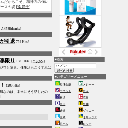
ームだからこそ、精神力の強い
スの姿 [
遙 洋子
]
ん情報thanks]
が引退
754 Hits!
■検索
季限り
1381 Hits!
[ニッカン]
ジワと変更。住生活もこうすれば
■カテゴリーメニュー
！
野球全般
メジャー
1283 Hits!
ヤクルト
巨人
風なのは、本当にそう話したの
]
横浜
広島
中日
阪神
近鉄
ダイエー
西武
オリックス
日ハム
ロッテ