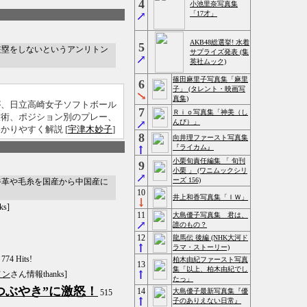
4
小池里奈写真集
「17才」
AKB48総選挙! 水着
5
盗塁をしないというアンリトン
サプライズ発表 (集
英社ムック)
篠田麻里子写真集「麻里
6
子」 (タレント・映画写
真集)
が、日立高崎女子ソフトボール
7
Ｒｉｏ写真集「神美（し
技術、ポジション別のプレー、
んび）」
かりやすく解説 [
宇津木妙子
]
8
向井理ファースト写真集
『ライカム』
小栗旬責任編集 「 旬刊
9
小栗 」 (ワニムックシリ
ーズ 156)
牛革や毛糸を国産から中国産に
10
井上和香写真集「ＩＷ」
s]
11
大島優子写真集 君は、
誰のもの？
12
龍馬伝 後編 (NHK大河ド
ラマ・ストーリー)
774 Hits!
柏木由紀ファースト写真
13
集「以上、柏木由紀でし
ノン
さん情報thanks]
たっ」
つぶやき”に激怒！
14
大島優子最新写真集『優
515
子のありえない日常』