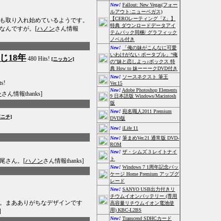
New!
Fallout: New Vegas(フォー
ルアウト:ニューベガス)
【CEROレーティング「Z」】
も取り入れ始めているようです。
特典 ダウンロードデータアイ
なんですが。[
ハノン
さん情報
テムパック同梱/ グラフィック
ノベル付き
New!
「俺の妹がこんなに可愛
いわけがない ポータブル」“俺
じ18年
480 Hits!
[ニッカン]
の"妹と恋しよっ♪ボックス 特
典 How to 妹ーーークDVD付き
New!
ソースネクスト 筆王
ts!
Ver.15
New!
Adobe Photoshop Elements
ン
さん情報thanks]
9 日本語版 Windows/Macintosh
版
New!
宛名職人2011 Premium
ポニチ]
DVD版
New!
iLife 11
New!
筆まめVer.21 通常版 DVD-
ROM
New!
ザ・シムズ 3 レイトナイ
ト
尾さん。[
ハノン
さん情報thanks]
New!
Windows 7 1周年記念パッ
ケージ Home Premium アップグ
レード
New!
SANYO USB出力付きリ
チウムイオンバッテリー (専用
。まあありがちなデザインです
高容量リチウムイオン電池使
用) KBC-L2BS
]
New!
Transcend SDHCカード