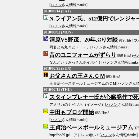
[
ハノン
さん情報thanks]
2010/08/14 (SAT)
N.ライアン氏、512億円でレンジャ
[
ハノン
さん情報thanks]
2010/08/02 (MON)
清原VS野茂、20年ぶり対談
919 Hits!
[ス
両名とも丸々と・・・。[
ハノン
さん情報thanks]
昔のユニフォームがずらり
969 Hits!
[サ
なんというおっさんホイホイ！[
ハノン
さん情報thanks
2010/07/25 (SUN)
お父さんの王さんＣＭ
695 Hits!
王貞治ベースボールミュージアムのＣＭ[
ハノン
さん情報
2010/07/15 (THU)
スタインブレナー氏が心臓発作で死
アメリカのナベツネ（イメージ）[
ハノン
さん情報thank
中田もブログ開始
668 Hits!
[
ハノン
さん情報thanks]
王貞治ベースボールミュージアム
375
http://oh89.jp/ アドレス短い！[
ハノン
さん情報thanks]