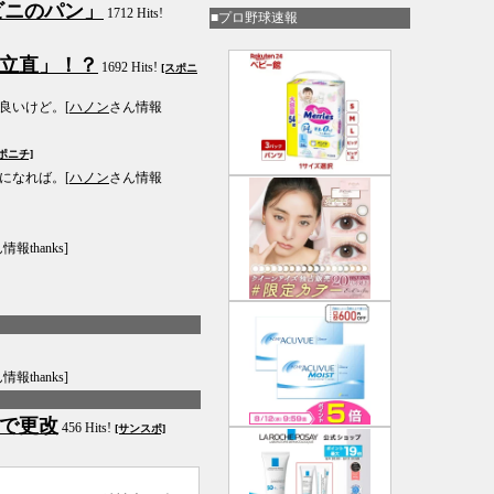
ビニのパン」
1712 Hits!
■プロ野球速報
立直」！？
1692 Hits!
[スポニ
良いけど。[
ハノン
さん情報
ポニチ]
になれば。[
ハノン
さん情報
情報thanks]
情報thanks]
で更改
456 Hits!
[サンスポ]