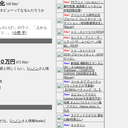
化
New!
TVアニメ「けいおん! ! 」
318 Hits!
劇中歌集 放課後ティータイム
タビューってなるんだろうか
II(初回限定盤)
New!
グーニーズ 25周年記念
ブルーレイ コレクターズ・エ
ディション（初回数量限定生）
[Blu-ray]
ちりいけ!」のウソ、「上から
New!
トイ・ストーリー3 [DVD]
…。 [
小野 平
]
New!
セックス・アンド・ザ・
シティ2 [ザ・ムービー] （1枚
組） [DVD]
New!
トイ・ストーリー3
DVD+ブルーレイセット（DVD
ケース）
０万円
472 Hits!
New!
劇場版 機動戦士ガンダム
OO ―A wakening of the
原と同じくらい。[
ハノン
さん情
Trailblazer― COMPLETE
EDITION【初回限定生産】
[Blu-ray]
]
New!
コール オブ デューティ
ブラックオプス(字幕版)
]
【CEROレーティング「Z」】
New!
エビコレ+ アマガミ
Limited Edition(今冬発売予定)
特典 オムニバスストーリー集
「アマガミ -Various Artist- 0」
付き
New!
タクティクスオウガ 運命
の輪(特典なし)
だな。[
ハノン
さん情報thanks]
New!
キャサリン