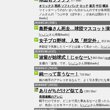
球団もブツブツ
577 Hits!
オリックス
西武
ソフトバンク
ロッテ
楽天
中日
横浜
ツイッターってのがいまいち分からんのですが各球団
ノムさんの「つぶやき（ぼやき）」があれば面白そう
thanks]
2010/05/20 (THU)
島野修さん死去…球団マスコット演
[
ハノン
さん情報thanks]
女子プロ野球、人気「想定外」
853 Hi
丼勘定で失敗したリーグとは違って良かった。[
ハノ
2010/05/08 (SAT)
波留が始球式！じゃなーい
803 Hits!
[ス
女優の「波瑠」です。[
ハノン
さん情報thanks]
2010/04/21 (WED)
純一って言うなー！
710 Hits!
娘の相手のアテレコするなんて、よく引き受けたな東
2010/04/07 (WED)
ありがちだけど似てる
1281 Hits!
長期連載のアレに
帽子だけですが、どこかで見た事あるなーと思ったら
が、色合いとかＢマークとか。[
ハノン
さん情報thanks