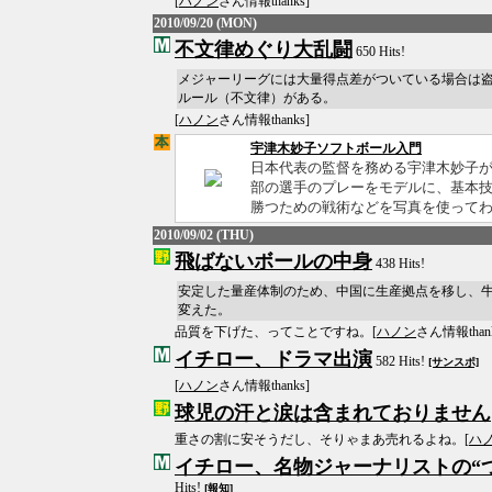
[
ハノン
さん情報thanks]
2010/09/20 (MON)
不文律めぐり大乱闘
650 Hits!
メジャーリーグには大量得点差がついている場合は
ルール（不文律）がある。
[
ハノン
さん情報thanks]
宇津木妙子ソフトボール入門
日本代表の監督を務める宇津木妙子
部の選手のプレーをモデルに、基本
勝つための戦術などを写真を使ってわ
2010/09/02 (THU)
飛ばないボールの中身
438 Hits!
安定した量産体制のため、中国に生産拠点を移し、
変えた。
品質を下げた、ってことですね。[
ハノン
さん情報thank
イチロー、ドラマ出演
582 Hits!
[サンスポ]
[
ハノン
さん情報thanks]
球児の汗と涙は含まれておりません
重さの割に安そうだし、そりゃまあ売れるよね。[
ハ
イチロー、名物ジャーナリストの“
Hits!
[報知]