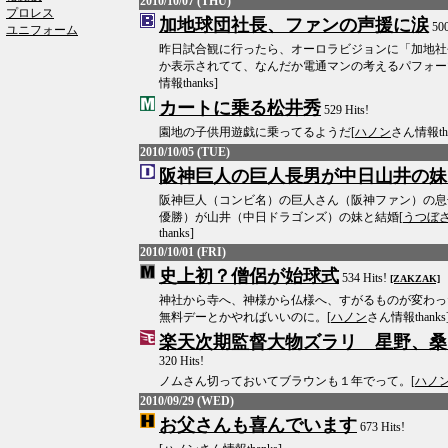
2010/10/07 (THU)
プロレス
加地球団社長、ファンの声援に涙
500
ユニフォーム
昨日試合観に行ったら、オーロラビジョンに「加地社
か表示されてて、なんだか電通マンの考えるパフォー
情報thanks]
カートに乗る松井秀
529 Hits!
園地の子供用遊戯に乗ってるようだ[
ハノン
さん情報tha
2010/10/05 (TUE)
阪神巨人の巨人長男が中日山井の妹
阪神巨人（コンビ名）の巨人さん（阪神ファン）の息
優勝）が山井（中日ドラゴンズ）の妹と結婚[
うつぼさ
thanks]
2010/10/01 (FRI)
史上初？僧侶が始球式
534 Hits!
[ZAKZAK]
神社から寺へ、神様から仏様へ、すがるものが変わっ
無料デーとかやればいいのに。[
ハノン
さん情報thanks
楽天次期監督大物ズラリ 星野、桑
320 Hits!
ノムさん切っておいてブラウンも１年でって。[
ハノ
2010/09/29 (WED)
お父さんも喜んでいます
673 Hits!