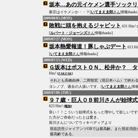
坂本…あの元イケメン選手ソックリ
新庄はイケメンか・・？[
いてまえ太郎
さん
情報thanks
2009/08/03 (MON)
敗戦に頭を抱えるジャビット
631 Hits!
[
ルパート・ジョーンズ
さん
情報thanks]
2009/07/27 (MON)
坂本熱愛報道！豚しゃぶデート
613 Hi
[
いてまえ太郎
さん
情報thanks]
2009/07/15 (WED)
Ｇ坂本はポストＯＮ、松井か？ 
Hits!
[ZAKZAK]
それとも高橋由伸、二岡智宏（現日本ハム）で終わ
ヨシノブ、過去の人扱いです。[
いてまえ太郎
さん
情報t
2009/07/09 (THU)
９７歳・巨人ＯＢ前川さんが始球式
623 Hits!
[報知]
良い！！こういう始球式をもっと増やして欲しいです
た方がご存命だったとは驚き。
前川さんについてウィキペディアより
現在読売ジャイアンツOBでは最高齢。また現在消息
最高齢である。