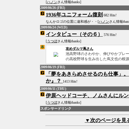
[
ハノン
さん情報thanks]
2009/06/26 (FRI)
1936年ユニフォーム復刻
682 Hits!
なんかロゴの位置に違和感が・・[
ハノン
さん情報thank
2009/06/24 (WED)
インタビュー（その６）
576 Hits!
[
うつぼ
さん情報thanks]
攻めダルマ蔦さん
池高野球のさわやか、伸びやかプレ
の高校野球を生み出した蔦文也の根源に
2009/06/19 (FRI)
「夢をあきらめさせるのも仕事」。
か』？
1413 Hits!
2009/06/11 (THU)
伊原ヘッドコーチ、ノムさんにルン
[
うつぼ
さん情報thanks]
スポンサードリンク
▼次のページを見