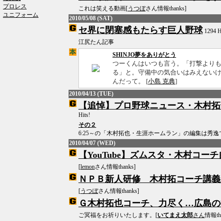
プロレス
これは笑える動画[
うつぼ
さん情報thanks]
ユニフォーム
2010/05/08 (SAT)
セ界に閉塞感もたらす巨人野球
1294 H
江尻たん記事
SHINJO夢をありがとう
つーくんはいつも言う。「打撃より
る」と。守備中の気合いはみえない
んだって。 [
小島 克典
]
2010/04/13 (TUE)
【追悼】プロ野球ニュース・木村拓也特
Hits!
その２
6:25～の「木村拓也・生涯ホームラン」の編集は秀逸
2010/04/07 (WED)
【YouTube】ズムスタ・木村コー
[
lemon
さん情報thanks]
ＮＰＢ新人研修 木村拓コーチ講義
[
うつぼ
さん情報thanks]
Ｇ木村拓也コーチ、力尽く…広島の
ご冥福をお祈りいたします。[
いてまえ太郎
さん
情報tha