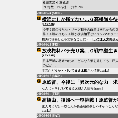
桑田真澄 生涯成績
890打数 192安打 打率.216
2009/08/24 (MON)
横浜にしか勝てない…Ｇ高橋尚を待
[ZAKZAK]
今季５勝のうちセ・リーグ相手の白星は横浜からの
算７４勝のうち２４勝が横浜相手という“ハマキラー”
横浜に移籍したら悲惨なことに・・[
いてまえ太郎
さ
2009/08/21 (FRI)
放映権料バラ売り案…Ｇ戦中継生き
[ZAKZAK]
日本野球の将来のため、どんな方策を施しても、巨
のだが…。
本音かどうか・・[
いてまえ太郎
さん
情報thanks]
2009/08/17 (MON)
原監督、今後に「異次元的な力」求
なんじゃそれ[
いてまえ太郎
さん
情報thanks]
2009/08/11 (TUE)
高橋由、復帰へ一塁挑戦！原監督が
素人考えだと一塁なんか長距離砲探しやすそうなんだ
thanks]
2009/08/08 (SAT)