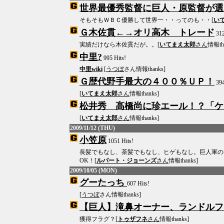
世界最優秀監督に巨人・原監督が選
そもそもＷＢＣ優勝して世界一・・ってのも・・[
い
Ｇ木佐貫←→オリ高木 トレード
312
実績だけなら木佐貫だが。。[
いてまえ太郎
さん
情報tha
中里?
995 Hits!
中里wiki
[
うつぼ
さん情報thanks]
Ｇ歴代野手最大の４００％ＵＰ！
394
[
いてまえ太郎
さん
情報thanks]
松井秀 高橋尚に珍エール！？「ケ
[
いてまえ太郎
さん
情報thanks]
2009/11/12 (THU)
小笠原
1051 Hits!
長髪でもなし、茶髪でもなし、ヒゲもなし。巨人軍の
OK！[
ルパート・ジョーンズ
さん
情報thanks]
2009/10/05 (MON)
グーたっち
607 Hits!
[
うつぼ
さん情報thanks]
【巨人】滝鼻オーナー、ランドルフ
獲得フラグ？[
トゥザフネ
さん
情報thanks]