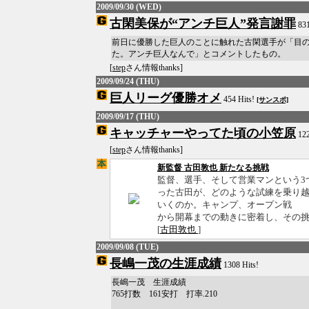
2009/09/30 (WED)
古閑美保が“アンチ巨人”発言謝罪
831
前日に優勝した巨人のことに触れた古閑選手が「目
た。アンチ巨人なんで」とコメントしたもの。
[
step
さん情報thanks]
2009/09/24 (THU)
巨人リーグ優勝オメ
454 Hits!
[サンスポ]
2009/09/17 (THU)
キャッチャーやってた頃の小笠原
122
[
step
さん情報thanks]
新監督 古田敦也 新たなる挑戦
監督、選手、そして営業マンという3
った古田が、どのような試練を乗り
いくのか。キャンプ、オープン戦
から開幕までの動きに密着し、その
[
古田敦也
]
2009/09/08 (TUE)
長嶋一茂の生涯成績
1308 Hits!
長嶋一茂 生涯成績
765打数 161安打 打率.210