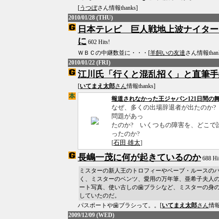
[
うつぼ
さん情報thanks]
2010/01/28 (THU)
日本テレビ 巨人戦地上波ナイター
に
602 Hits!
ＷＢＣの中継数並に・・・[
羊飼いの友達
さん情報thank
2010/01/22 (FRI)
江川氏「行くと混乱招く」と直筆手
[
いてまえ太郎
さん
情報thanks]
報道されなかった王ジャパン121日間の
なぜ、多くの出場辞退者が出たのか?
問題があっ
たのか? いくつもの障害を、どこで
ったのか?
[
石田 雄太
]
長嶋一茂に何が起きているのか
688 Hi
ミスターの新人王のトロフィーやベーブ・ルースのバ
く、ミスターのベンツ、愛用の万年筆、亜希子夫人
ート写真、使い古しの歯ブラシなど、ミスターの身
していたのだ。
パスポートや歯ブラシって。。[
いてまえ太郎
さん
情報t
2009/12/09 (WED)