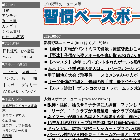
プロ野球のニュース等
■Content
TOP
アンテナ
俺ニュ風
カテゴリ
ネタ元集計
2026/08/07
たれこみBBS
新着野球ニュース
(from
はてブ；野球
)
■試合速報
■
【画像】井端がバントミスで併殺→原監督激おこｗｗ
日刊速報
goo速報
■
【野球】子供から夢とボールを奪い取るおばはんを御
Yahoo
Y!Chat
■
【ハマスタ】 少年にプレゼントされたボールを強奪す
■スポーツ新聞
■
ムネリン、今季好調の要因は… （ベースボールキング） -
ニッカン
スポニチ
■
甲子園地方大会で珍事件 「スタメン9人中7人が『菊池』
サンスポ
報 知
■
リーグ最強の打線と、最弱の投手陣。最下位ヤクルトが
中スポ
ディリー
■
【カメラ詐欺】 ブランコのサヨナラホームラン未遂
ZAKZAK
ゲンダイ
■相互リンク
人気スポーツニュース
(from
goo NEWS
)
■
阪神・福留、延長サヨナラ弾に大興奮「ファンも
■
Ｊリーグ、１１クラブが債務超過 全クラブの経
■
ネイマールが噂される恋人との結婚を否定「僕た
■
13年度J1純利益トップは“特別利益”10億円の横浜。
■
ドゥンガ氏、監督に復帰＝サッカー・ブラジル代
■
バーゼル柿谷が入団会見＝「チームの一員として