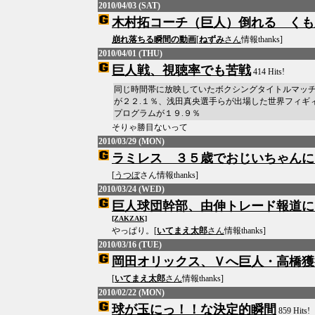
2010/04/03 (SAT)
木村拓コーチ（巨人）倒れる くも
崩れ落ちる瞬間の動画
[
ねずみ
さん
情報thanks]
2010/04/01 (THU)
巨人戦、視聴率でも苦戦
414 Hits!
同じ時間帯に放映していたボクシングタイトルマッ
が２２.１％、浅田真央選手らが出場した世界フィギ
プログラムが１９.９％
そりゃ勝目ないって
2010/03/29 (MON)
ラミレス ３５歳でおじいちゃんに
[
うつぼ
さん情報thanks]
2010/03/24 (WED)
巨人球団幹部、由伸トレード報道に
[ZAKZAK]
やっぱり。[
いてまえ太郎
さん
情報thanks]
2010/03/16 (TUE)
岡田オリックス、Ｖへ巨人・高橋獲
[
いてまえ太郎
さん
情報thanks]
2010/02/22 (MON)
球が玉にっ！！な決定的瞬間
859 Hits!