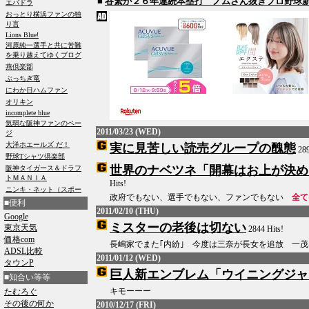
■
谷繁が２６年連続本塁打 ノムさん抜きプロ野球
2011/03/23 (WED)
実に見苦しい読売グループの醜態
289
世界のナベツネ「開幕はお上が決め
Hits!
政府でもない、選手でもない、ファンでもない
全て
■便利
2011/02/10 (THU)
Google
ミスターの老後は切ない
東京天気
2844 Hits!
価格com
長嶋家でまた｢内紛｣ 今度は三奈が長女を追放 一
ADSL比較
2011/01/12 (WED)
タウンP
巨人新エンブレム「ウイニングジャ
■知合い等等
キモーーー
たむろぐ
その後の何か
2010/12/17 (FRI)