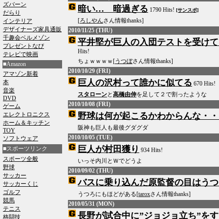
ズバーン
暗い… 暗過ぎる
1790 Hits!
[サンスポ]
だらり
[
ろしやん
さん情報thanks]
インテリア
デザイナーズ家具通販
2010/11/25 (THU)
千趣会ベルメゾン
平井堅が巨人の入団テストを受けて
プレゼントなび
Hits!
テレビで映画
ちょｗｗｗｗ[
うつぼ
さん情報thanks]
■Amazon
2010/10/29 (FRI)
アマゾン新着
巨人の沢村って誰かに似てる
本
670 Hits!
音楽
スタローン
と
高橋由伸
を足して２で割ったような
DVD
2010/10/08 (FRI)
ゲーム
エレクトロニクス
野球は何が起こるかわからんな・・
ホーム＆キッチン
阪神も巨人も最後グダグダ
TOY
2010/10/05 (TUE)
ソフトウェア
巨人が村田獲り
■スポーツリンク
934 Hits!
スポーツ全般
いっそ内川とＷでどうよ
野球
2010/09/02 (THU)
サッカー
バスに乗り込んだ原監督の目はうつ
サッカーくじ
ゴルフ
うつろにもほどがある[
tarox
さん情報thanks]
競馬
2010/05/31 (MON)
テニス
長野が試合中に”ジョジョ立ち”をす
格闘技