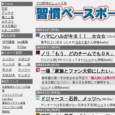
プロ野球のニュース等
■Content
TOP
アンテナ
俺ニュ風
カテゴリ
ネタ元集計
2005/12/27 (TUE)
たれこみBBS
ハマにハルがキタ！！ ☆☆☆
■試合速報
1333 H
日刊速報
goo速報
選手以上に目立ったＨＰ[
ＢRＹ漢
さん情報thanks]
Yahoo
Y!Chat
2005/01/31 (MON)
■スポーツ新聞
ノリ「もう、どのチームでもＯＫ」
ニッカン
スポニチ
だんだん投げやりになってきた[
☆☆
さん情報thanks]
サンスポ
報 知
2004/12/26 (SUN)
中スポ
ディリー
一場「家族とファン大切にしたい」
ZAKZAK
ゲンダイ
来年夏に第一子が生まれる予定で「
個人的には男の
■相互リンク
きる父親になりたい。新人王を目指して練習する」
[
☆☆
さん情報thanks]
2004/12/22 (WED)
ドジャース・石井、メッツへ
599 Hits!
ヤンキースは安定感がない石井を不安視[
☆☆
さん情報t
2004/12/06 (MON)