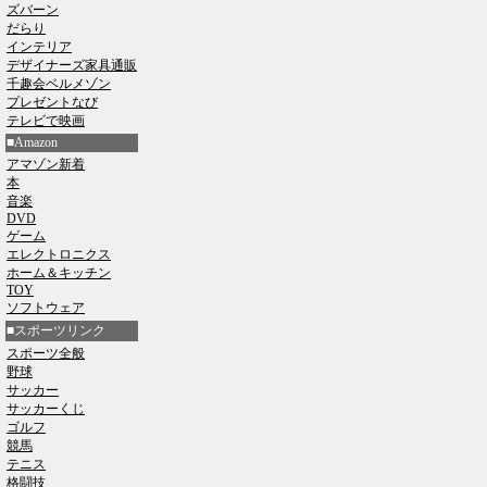
ズバーン
だらり
インテリア
デザイナーズ家具通販
千趣会ベルメゾン
プレゼントなび
テレビで映画
■Amazon
アマゾン新着
本
音楽
DVD
ゲーム
エレクトロニクス
ホーム＆キッチン
TOY
ソフトウェア
■スポーツリンク
スポーツ全般
野球
サッカー
サッカーくじ
ゴルフ
競馬
テニス
格闘技