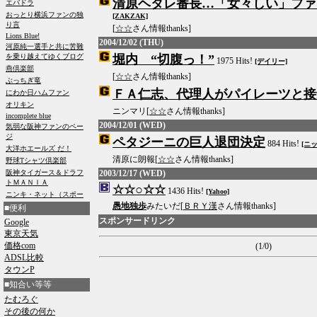
清原ヘタレ番長…「女々しい」フ
[ZAKZAK]
[
☆☆
さん情報thanks]
2004/12/02 (THU)
堀内 “切腹っ！”
1975 Hits!
[デイリー]
[
☆☆
さん情報thanks]
ＦＡ仁志、代理人がパイレーツと接
ニンマリ[
☆☆
さん情報thanks]
2004/12/01 (WED)
ペタジーニの巨人退団決定
884 Hits!
[ニ
清原に朗報[
☆☆
さん情報thanks]
2003/12/17 (WED)
☆☆○☆☆
1436 Hits!
[Yahoo]
愚地独歩
みたいだ[
ＢＲＹ漢
さん情報thanks]
■便利
スポンサードリンク
Google
東京天気
価格com
(1/0)
ADSL比較
タウンP
■知合い等等
たむろぐ
その後の何か