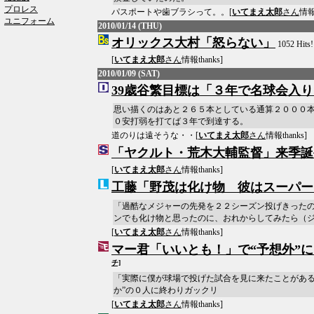
プロレス
パスポートや歯ブラシって。。[
いてまえ太郎
さん
情報t
ユニフォーム
2010/01/14 (THU)
オリックス大村「怒らない」
1052 Hits
[
いてまえ太郎
さん
情報thanks]
2010/01/09 (SAT)
39歳谷繁目標は「３年で名球会入
思い描くのはあと２６５本としている通算２０００
０安打弱を打てば３年で到達する。
道のりは遠そうな・・[
いてまえ太郎
さん
情報thanks]
「ヤクルト・荒木大輔監督」来季誕
[
いてまえ太郎
さん
情報thanks]
工藤「野茂は化け物 彼はスーパー
「過酷なメジャーの先発を２２シーズン投げきった
ンでも化け物と思ったのに、おれからしてみたら（
[
いてまえ太郎
さん
情報thanks]
マー君「いいとも！」で“予想外”
チ]
「実際に僕が球場で投げた試合を見に来たことがある
か”の０人に終わりガックリ
[
いてまえ太郎
さん
情報thanks]