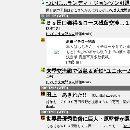
ついに…ランディ・ジョンソン引退
同じ歳の工藤はどこまでがんばれるか[
いてまえ太郎
2010/01/06 (WED)
Ｂｓ田口獲得＆ローズ残留交渉…１
[スポニチ]
[
いてまえ太郎
さん
情報thanks]
新編 イチロー物語
本人はもちろん、イチローを育てた
もとに幼少の頃から現在までの彼の素顔
決定版!貴重写真多数収載。
[
佐藤 健
]
来季交流戦で阪急＆近鉄“ユニホー
ニチ]
[
いてまえ太郎
さん
情報thanks]
2009/12/16 (WED)
田上 あきれた!!
932 Hits!
[ニッカン]
越年も ７０００万円視野が提示４８００万円 契約
thanks]
2009/12/09 (WED)
世界最優秀監督に巨人・原監督が選
そもそもＷＢＣ優勝して世界一・・ってのも・・[
い