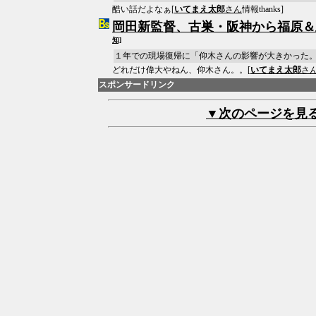
酷い話だよなぁ[
いてまえ太郎
さん
情報thanks]
岡田新監督、古巣・阪神から福原＆
知]
１年での現場復帰に「仰木さんの影響が大きかった
どれだけ偉大やねん、仰木さん。。[
いてまえ太郎
さ
スポンサードリンク
▼次のページを見