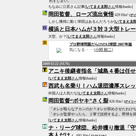
れずじまい。
ちなみに江尻さん記事[
いてまえ太郎
さん
情報thanks]
岡田監督、ローズ流出覚悟
429 Hits!
[デ
しかし獲得に動く球団はあるんだろうか[
いてまえ太
横浜と日本ハムが３対３大型トレー
大型、か？[
いてまえ太郎
さん
情報thanks]
プロ野球問題だらけの12球団 2007年版
気になる・・ [
小関 順二
]
2009/11/22 (SUN)
アニキ後継者指名「城島４番は任せ
[
いてまえ太郎
さん
情報thanks]
西武も名乗り！ハム退団濃厚スレッ
外国人は人気だな[
いてまえ太郎
さん
情報thanks]
岡田監督“ボヤキ”さく裂
826 Hits!
[デイリー
「オレが取らなアカンのか？オレが辞めさせたわけ
「オレが監督やったら、２軍で説得するよ。野球を
[
いてまえ太郎
さん
情報thanks]
ナ・リーグ球団、松井獲り撤退「守
本人だけ」
681 Hits!
[ZAKZAK]