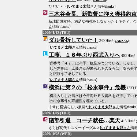
ひどい・・[
いてまえ太郎
さん
情報thanks]
三木谷会長、新監督に抑え獲得約束
新球団設立時、満足な補強をしなかったミキティ、今
ん
情報thanks]
2009/11/12 (THU)
ダル骨折していた！
240 Hits!
[ZAKZAK]
[
いてまえ太郎
さん
情報thanks]
工藤、１６年ぶり西武入りへ
406 Hits!
背番号「４７」は今季、帆足がつけている。しかし
した左腕は「工藤さんが来られるのならば、譲らせ
と譲渡を了承している。
[
いてまえ太郎
さん
情報thanks]
横浜に第２の「松永事件」危機
1333 H
横浜入りした清水は今年海外ＦＡ資格を取得してい
の松永事件の可能性を秘めている。
非常に横浜らしい展開だ[
いてまえ太郎
さん
情報thanks
2009/11/05 (THU)
礒部引退 コーチ就任…楽天
413 Hits!
さらば初代ミスターイーグルス[
いてまえ太郎
さん
情報t
2009/10/28 (WED)