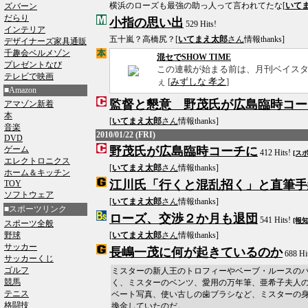
横浜のローズも最強の助っ人って言われてたな[
いて
ズバーン
だらり
小指の思い出
529 Hits!
インテリア
五十嵐？高橋尻？[
いてまえ太郎
さん
情報thanks]
デザイナーズ家具通販
千趣会ベルメゾン
混セでSHOW TIME
プレゼントなび
この連載が始まる前は、月刊ベイス
テレビで映画
ぇ [
みずしな 孝之
]
■Amazon
監督と懇意 野茂氏が広島臨時コー
アマゾン新着
本
[
いてまえ太郎
さん
情報thanks]
音楽
2010/01/22 (FRI)
DVD
ゲーム
野茂氏が広島臨時コーチに
412 Hits!
[ス
エレクトロニクス
[
いてまえ太郎
さん
情報thanks]
ホーム＆キッチン
江川氏「行くと混乱招く」と直筆手
TOY
ソフトウェア
[
いてまえ太郎
さん
情報thanks]
■スポーツリンク
ローズ、交渉２か月も退団
541 Hits!
[報知
スポーツ全般
野球
[
いてまえ太郎
さん
情報thanks]
サッカー
長嶋一茂に何が起きているのか
688 Hi
サッカーくじ
ゴルフ
ミスターの新人王のトロフィーやベーブ・ルースのバ
競馬
く、ミスターのベンツ、愛用の万年筆、亜希子夫人
テニス
ベート写真、使い古しの歯ブラシなど、ミスターの
格闘技
換金していたのだ。