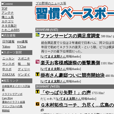
プロ野球のニュース等
■Content
TOP
アンテナ
俺ニュ風
カテゴリ
ネタ元集計
2010/05/08 (SAT)
たれこみBBS
ファンサービスの満足度調査
■試合速報
599 Hits!
日刊速報
goo速報
総合満足度で１位は２年連続で日本ハム、同２位は
Yahoo
Y!Chat
年目で初めてＡクラスの楽天－という順。ビリは横
両リーグの最下位球団だった。
■スポーツ新聞
[
いてまえ太郎
さん
情報thanks]
ニッカン
スポニチ
楽天お客様感謝祭の衝撃裏側
1101 Hits
サンスポ
報 知
[
いてまえ太郎
さん
情報thanks]
中スポ
ディリー
ZAKZAK
ゲンダイ
掛布さん豪邸ついに競売開始決
480 Hi
■相互リンク
[
いてまえ太郎
さん
情報thanks]
2010/04/07 (WED)
「やっぱり矢野！」の声
1755 Hits!
だじゃれ？[
いてまえ太郎
さん
情報thanks]
Ｇ木村拓也コーチ、力尽く…広島の
ポ]