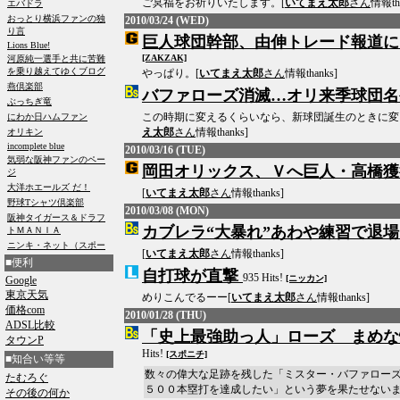
ご冥福をお祈りいたします。[
いてまえ太郎
さん
情報tha
2010/03/24 (WED)
巨人球団幹部、由伸トレード報道に
[ZAKZAK]
やっぱり。[
いてまえ太郎
さん
情報thanks]
バファローズ消滅…オリ来季球団名
この時期に変えるくらいなら、新球団誕生のときに変
え太郎
さん
情報thanks]
2010/03/16 (TUE)
岡田オリックス、Ｖへ巨人・高橋獲
[
いてまえ太郎
さん
情報thanks]
2010/03/08 (MON)
カブレラ“大暴れ”あわや練習で退場
[
いてまえ太郎
さん
情報thanks]
■便利
自打球が直撃
935 Hits!
[ニッカン]
Google
東京天気
めりこんでるーー[
いてまえ太郎
さん
情報thanks]
価格com
2010/01/28 (THU)
ADSL比較
「史上最強助っ人」ローズ まめな
タウンP
Hits!
[スポニチ]
■知合い等等
数々の偉大な足跡を残した「ミスター・バファロー
たむろぐ
５００本塁打を達成したい」という夢を果たせない
その後の何か