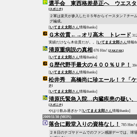
選手会 東西格差是正へ ウエスタ
[スポニチ]
２軍は楽天が参入した０５年からイースタン７チー
グ編成。
[
いてまえ太郎
さん
情報thanks]
Ｇ木佐貫←→オリ高木 トレード
312
実績だけなら木佐貫だが。。[
いてまえ太郎
さん
情報tha
清原重病説の真相
676 Hits!
[ZAKZAK]
[
いてまえ太郎
さん
情報thanks]
Ｇ歴代野手最大の４００％ＵＰ！
394
[
いてまえ太郎
さん
情報thanks]
松井秀 高橋尚に珍エール！？「ケ
チ]
[
いてまえ太郎
さん
情報thanks]
清原氏緊急入院…内臓疾患の疑い、
[スポニチ]
やはり飲み過ぎか？[
いてまえ太郎
さん
情報thanks]
2009/11/30 (MON)
落合に殿堂入りの資格なし！
785 Hits!
２８日のナゴヤドームでのファン感謝デーでは、球