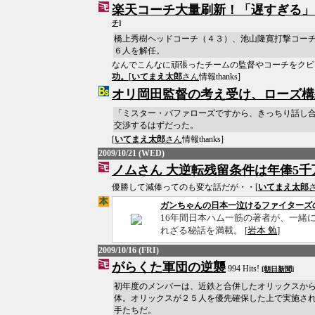
楽天コーチ大量刷新！「遅すぎる」
チ]
橋上秀樹ヘッドコーチ（４３）、池山隆寛打撃コー
６人を解任。
なんでこんなに頑張ったチームの監督やコーチをクビ
功。
[
いてまえ太郎
さん
情報thanks]
オリ岡田監督の考え受け、ローズ構
「ミスター・バファローズですから、きっちり話し
交渉するはずだった。
[
いてまえ太郎
さん
情報thanks]
2009/10/21 (WED)
ノムさん 大逆転残留条件は年俸5千
優勝して減俸ってのも変な話だが・・[
いてまえ太郎
ガンちゃんの日本一泣けるファイターズ
16年間日本ハム一筋の著者が、一緒
れざる秘話を満載。 [
岩本 勉
]
2009/10/16 (FRI)
がらくた軍団の逆襲
994 Hits!
[朝日新聞]
初年度のメンバーは、近鉄と合併したオリックスか
体。オリックスが２５人を優先確保した上で実施さ
手たちだ。